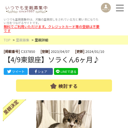
いつでも里親募集中は、犬猫の里親探しをされている方と
飼い主になりた
い方をつなげるサイトです。
無料でご利用いただけます。クレジットカード等の登録は不要
です
TOP
里親募集
里親詳細
[掲載番号]
C337850
[登録]
2023/04/07
[更新]
2024/01/10
【4/9東銀座】ソラくん6ヶ月♪
ツイート
シェア
LINEで送る
検討する