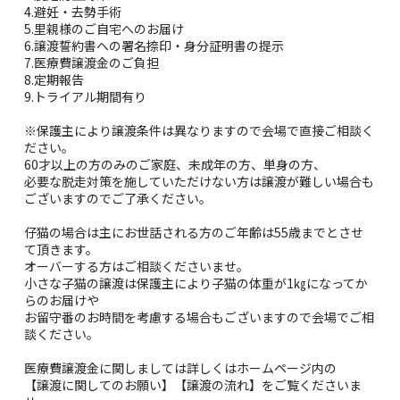
4.避妊・去勢手術
5.里親様のご自宅へのお届け
6.譲渡誓約書への署名捺印・身分証明書の提示
7.医療費譲渡金のご負担
8.定期報告
9.トライアル期間有り
※保護主により譲渡条件は異なりますので会場で直接ご相談く
ださい。
60才以上の方のみのご家庭、未成年の方、単身の方、
必要な脱走対策を施していただけない方は譲渡が難しい場合も
ございますのでご了承ください。
仔猫の場合は主にお世話される方のご年齢は55歳までとさせ
て頂きます。
オーバーする方はご相談くださいませ。
小さな子猫の譲渡は保護主により子猫の体重が1㎏になってか
らのお届けや
お留守番のお時間を考慮する場合もございますので会場でご相
談ください。
医療費譲渡金に関しましては詳しくはホームページ内の
【譲渡に関してのお願い】【譲渡の流れ】をご覧くださいま