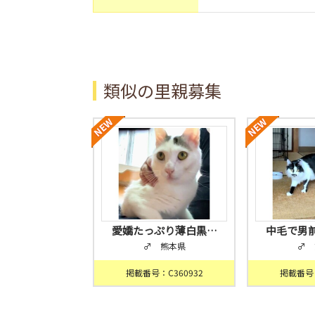
類似の里親募集
愛嬌たっぷり薄白黒…
中毛で男
♂ 熊本県
♂ 
掲載番号：C360932
掲載番号：