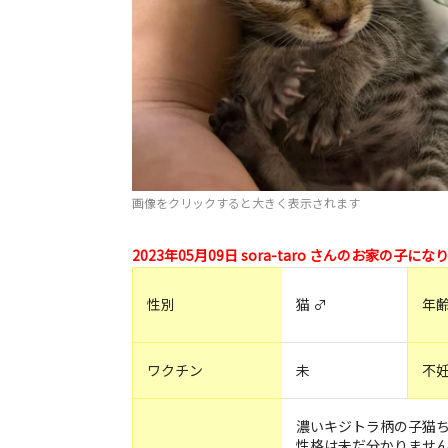
画像をクリックすると大きく表示されます
2023年05月09日 sora-taro さんのお家の子に
性別
猫 ♂
年
ワクチン
未
不
濃いキジトラ柄の子猫
性格は未だ分かりませ