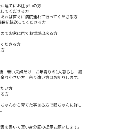
一戸建てにお住まいの方
止してくださる方
かあれば直ぐに病院連れて行ってくださる方
の成長記録送ってくださる方
なのでお家に居てお世話出来る方
てくださる方
る方
棲 若い夫婦だけ お年寄りの1人暮らし 猫
が余り小さい方 余り遠い方はお断りします。
いたい方
さる方
猫ちゃんから育てた事ある方で猫ちゃんに詳し
す。
渡書を書いて貰い身分証の提示お願いします。