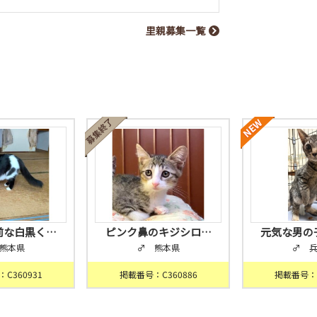
里親募集一覧
前な白黒く…
ピンク鼻のキジシロ…
元気な男の
熊本県
♂ 熊本県
♂ 
C360931
掲載番号：C360886
掲載番号：C