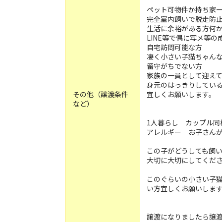
ペット可物件か持ち家
完全室内飼いで脱走防
生活に余裕がある方何
LINE等で偶に写メ等
自宅訪問可能な方
凄く小さい子猫ちゃん
留守がちでない方
家族の一員として迎え
身元のはっきりしてい
その他（譲渡条件
宜しくお願いします。
など）
1人暮らし カップル同
アレルギー お子さん
この子がどうしても飼
大切に大切にしてくだ
このぐらいの小さい子
い方宜しくお願いしま
譲渡になりましたら譲