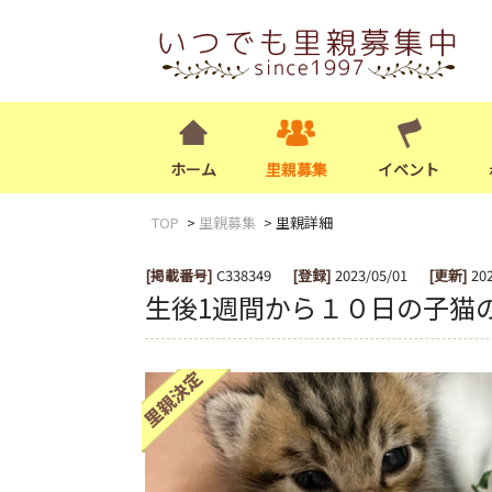
ホーム
里親募集
イベント
TOP
里親募集
里親詳細
[掲載番号]
C338349
[登録]
2023/05/01
[更新]
20
生後1週間から１０日の子猫