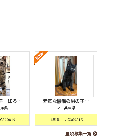
子 ぱろ…
元気な黒猫の男の子…
兵庫県
♂ 兵庫県
360819
掲載番号：C360815
里親募集一覧