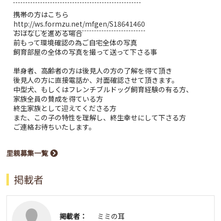
携帯の方はこちら
http://ws.formzu.net/mfgen/S18641460
おはなしを進める場合
前もって環境確認の為ご自宅全体の写真
飼育部屋の全体の写真を撮って送って下さる事
単身者、高齢者の方は後見人の方の了解を得て頂き
後見人の方に直接電話か、対面確認させて頂きます。
中型犬、もしくはフレンチブルドッグ飼育経験の有る方、
家族全員の賛成を得ている方
終生家族として迎えてくださる方
また、この子の特性を理解し、終生幸せにして下さる方
ご連絡お待ちいたします。
里親募集一覧
掲載者
掲載者：
ミミの耳