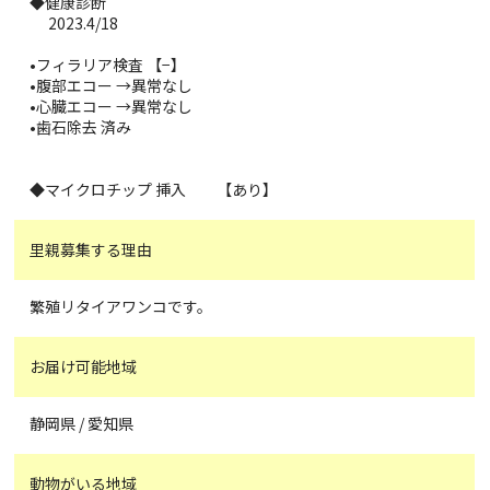
◆健康診断
2023.4/18
•フィラリア検査 【−】
•腹部エコー →異常なし
•心臓エコー →異常なし
•歯石除去 済み
◆マイクロチップ 挿入 【あり】
里親募集する理由
繁殖リタイアワンコです。
お届け可能地域
静岡県 / 愛知県
動物がいる地域