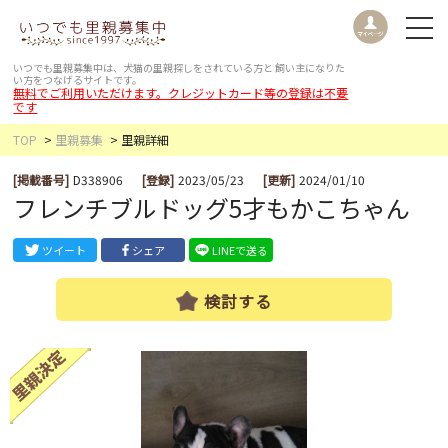
いつでも里親募集中は、犬猫の里親探しをされている方と
飼い主になりた
い方をつなげるサイトです。
無料でご利用いただけます。クレジットカード等の登録は不要
です
TOP
里親募集
里親詳細
[掲載番号]
D338906
[登録]
2023/05/23
[更新]
2024/01/10
フレンチブルドッグ5才もかこちゃん
ツイート
シェア
LINEで送る
検討する