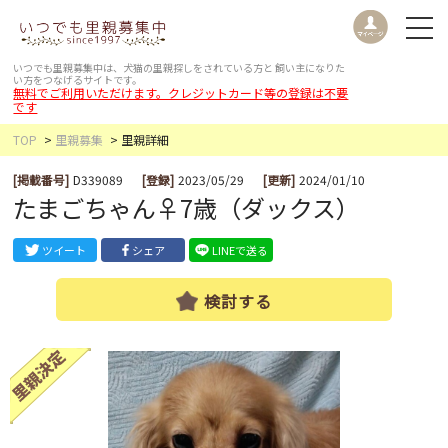
いつでも里親募集中は、犬猫の里親探しをされている方と
飼い主になりた
い方をつなげるサイトです。
無料でご利用いただけます。クレジットカード等の登録は不要
です
TOP
里親募集
里親詳細
[掲載番号]
D339089
[登録]
2023/05/29
[更新]
2024/01/10
たまごちゃん♀7歳（ダックス）
ツイート
シェア
LINEで送る
検討する