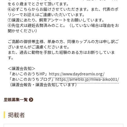
を６０歳までとさせて頂いてます。
⑥必ずこちらからお届けさせていただきます。また、代表のポ
リシーでお迎えはご遠慮いただいています。
⑦譲渡にあたり、飼育アンケートをお願いしています。
⑧先住犬は避妊去勢済みのこと。（していない場合は理由をお
聞かせください）
ご高齢の御世帯主様、単身の方、同棲カップルの方は申し訳ご
ざいませんがご遠慮くださいませ。
また、過去に動物を手放した経験のある方はお断りしていま
す。
＜譲渡会告知＞
「あいこのおうちHP」
https://www.daydreamix.org/
「あいこのおうちブログ」
https://ameblo.jp/miwa-aiko001/
（譲渡会報告・譲渡会告知しています）
里親募集一覧
掲載者