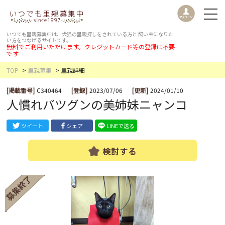
いつでも里親募集中は、犬猫の里親探しをされている方と
飼い主になりた
い方をつなげるサイトです。
無料でご利用いただけます。クレジットカード等の登録は不要
です
TOP
里親募集
里親詳細
[掲載番号]
C340464
[登録]
2023/07/06
[更新]
2024/01/10
人慣れバツグンの美姉妹ニャンコ
ツイート
シェア
LINEで送る
検討する