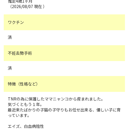
推定4歳1ヶ月
（2026/08/07 現在 ）
ワクチン
済
不妊去勢手術
済
特徴（性格など）
TNRの為に保護したママニャンコから産まれました。
気づくともう１年。
最近来たばかりの子猫の子守りもお任せ出来る、優しい子に育
っています。
エイズ、白血病陰性