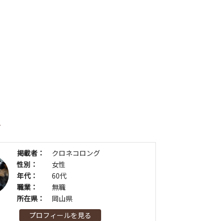
者
掲載者：
クロネコロング
性別：
女性
年代：
60代
職業：
無職
所在県：
岡山県
プロフィールを見る