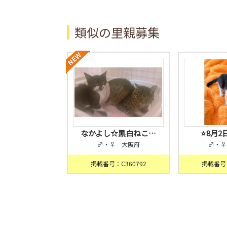
類似の里親募集
なかよし☆黒白ねこ…
⭐️8月
♂・♀ 大阪府
♂・♀
掲載番号：C360792
掲載番号：