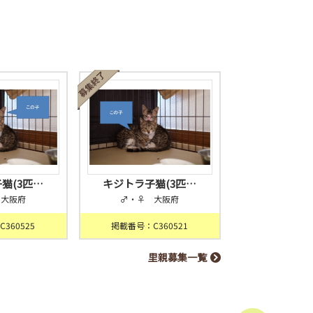
猫(3匹…
キジトラ子猫(3匹…
 大阪府
♂・♀ 大阪府
360525
掲載番号：C360521
里親募集一覧