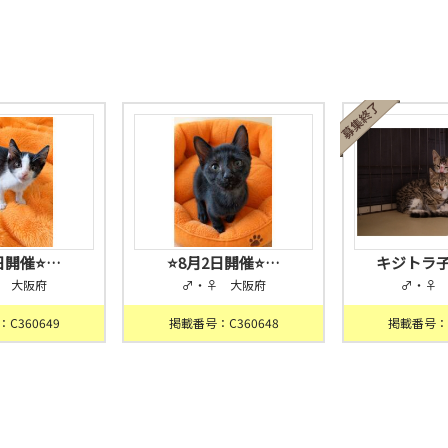
2日開催⭐…
⭐️8月2日開催⭐…
キジトラ子
 大阪府
♂・♀ 大阪府
♂・♀
C360649
掲載番号：C360648
掲載番号：C