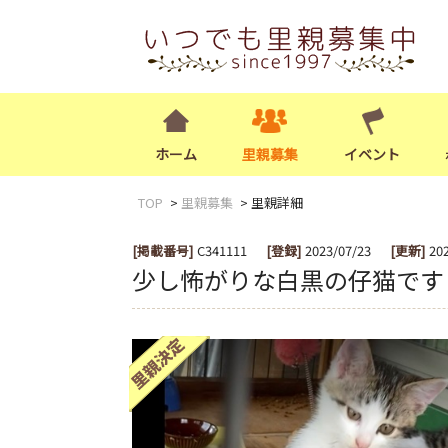
ホーム
里親募集
イベント
TOP
里親募集
里親詳細
[掲載番号]
C341111
[登録]
2023/07/23
[更新]
20
少し怖がりな白黒の仔猫です