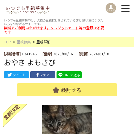
いつでも里親募集中は、犬猫の里親探しをされている方と
飼い主になりた
い方をつなげるサイトです。
無料でご利用いただけます。クレジットカード等の登録は不要
です
TOP
里親募集
里親詳細
[掲載番号]
C341946
[登録]
2023/08/16
[更新]
2024/01/10
おやき よもさび
ツイート
シェア
LINEで送る
検討する