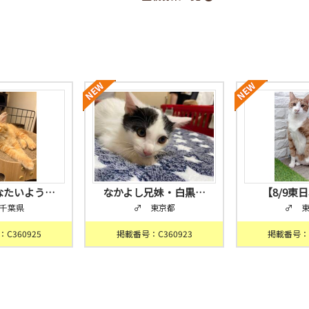
なたいよう…
なかよし兄妹・白黒…
【8/9東
千葉県
♂ 東京都
♂ 
C360925
掲載番号：C360923
掲載番号：C