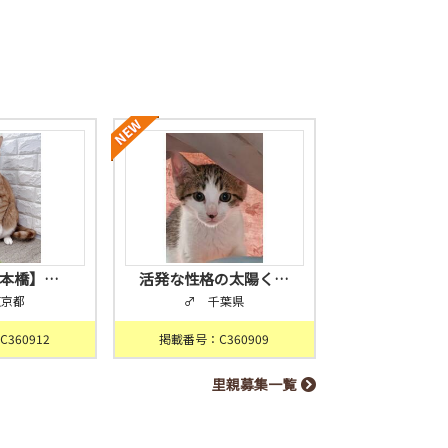
日本橋】…
活発な性格の太陽く…
東京都
♂ 千葉県
360912
掲載番号：C360909
里親募集一覧