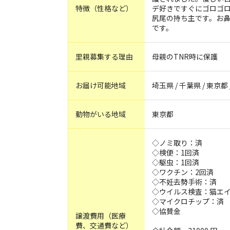
特徴（性格など）
デ好きですぐにゴロゴ
尻尾の持ち主です。お
です。
里親募集する理由
母親のTNR時に保護
お届け可能地域
埼玉県 / 千葉県 / 東京都
動物がいる地域
東京都
◇ノミ取り：済
◇検便：1回済
◇駆虫：1回済
◇ワクチン：2回済
◇不妊去勢手術：済
◇ウイルス検査：猫エイズ
◇マイクロチップ：済
◇協賛金
譲渡費用（医療
費、交通費など）