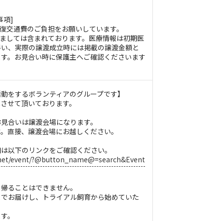
事項]
往復交通費のご負担をお願いしています。
きましては含まれております。医療情報は初期医
伴い、実際の譲渡成立時には掲載の譲渡金額と
ます。お見合い時に保護主へご確認くださいます
。
活動をするボランティアのグループです】
載させて頂いております。
お見合いは譲渡会場になります。
す。直接、譲渡会場にお越しください。
細は以下のリンクをご確認ください。
u.net/event/?@button_name@=search&Event
て帰ることはできません。
までお届けし、トライアル飼育から始めていた
ます。