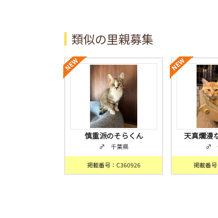
類似の里親募集
慎重派のそらくん
天真爛漫
♂ 千葉県
♂ 
掲載番号：C360926
掲載番号：