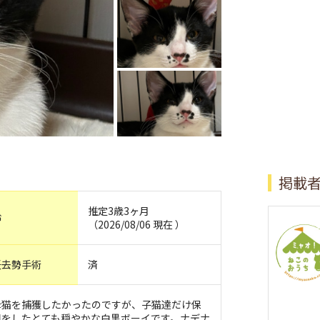
掲載
推定3歳3ヶ月
齢
（2026/08/06 現在 ）
妊去勢手術
済
母猫を捕獲したかったのですが、子猫達だけ保
目をしたとても穏やかな白黒ボーイです。ナデナ