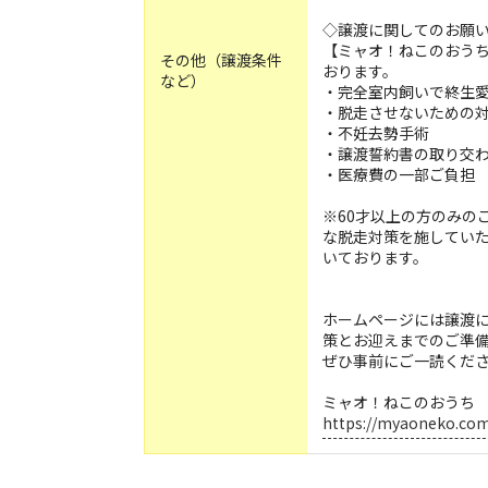
◇譲渡に関してのお願
【ミャオ！ねこのおう
その他（譲渡条件
おります。
など）
・完全室内飼いで終生
・脱走させないための
・不妊去勢手術
・譲渡誓約書の取り交
・医療費の一部ご負担
※60才以上の方のみの
な脱走対策を施してい
いております。
ホームページには譲渡
策とお迎えまでのご準
ぜひ事前にご一読くだ
ミャオ！ねこのおうち
https://myaoneko.co