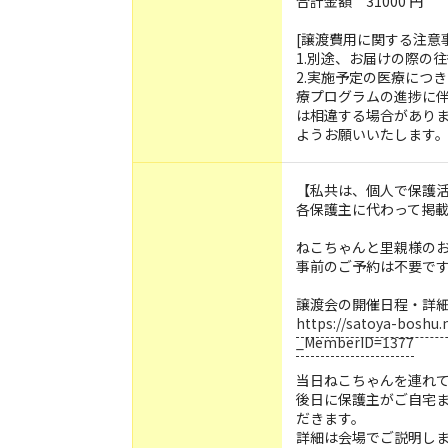
合計金額 31000 円
[譲渡費用に関する注意
1.別途、お届けの際の
2.実施予定の医療につ
療プログラムの進捗に
は相違する場合があり
ようお願いいたします
【私共は、個人で保護
各保護主に代わって掲
ねこちゃんと里親様の
事前のご予約は不要で
譲渡会の開催日程・詳
https://satoya-bosh
_MemberID=1377
当日ねこちゃんを連れ
後日に保護主がご自宅
だきます。
詳細は会場でご説明し