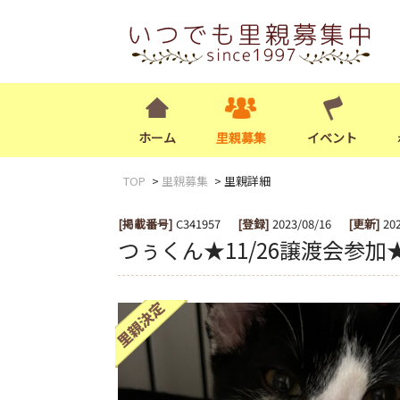
ホーム
里親募集
イベント
TOP
里親募集
里親詳細
[掲載番号]
C341957
[登録]
2023/08/16
[更新]
20
つぅくん★11/26譲渡会参