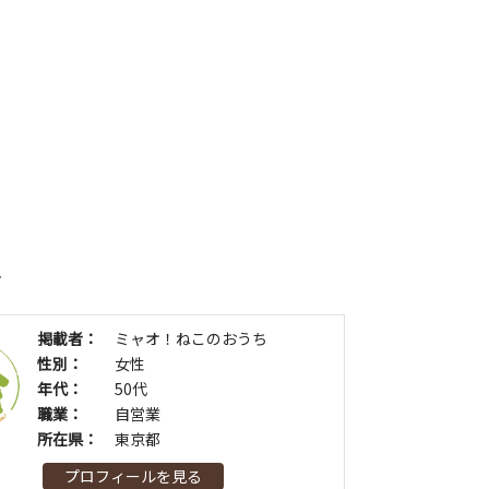
者
掲載者：
ミャオ！ねこのおうち
性別：
女性
年代：
50代
職業：
自営業
所在県：
東京都
プロフィールを見る