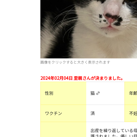
画像をクリックすると大きく表示されます
2024年02月04日 里親さんが決まりました。
性別
猫 ♂
年
ワクチン
済
不
出産を繰り返している
護されました。優しい