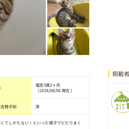
掲載
推定3歳2ヶ月
齢
（2026/08/06 現在 ）
妊去勢手術
済
怖くてしかたない！といった様子でビビりまく
が、