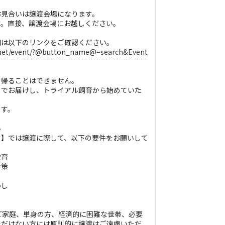
お見合いは譲渡会場になります。
す。直接、譲渡会場にお越しください。
細は以下のリンクをご確認ください。
u.net/event/?@button_name@=search&Event
て帰ることはできません。
までお届けし、トライアル飼育から始めていた
ます。
い
ち】では譲渡に際して、以下の要件をお願いして
愛育
対策
わし
ご家庭、単身の方、経済的に困難な世帯、必要
ただけない方には原則的に譲渡はご遠慮いただ