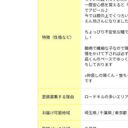
一度安心感を覚えると
でアピール♪
今では膝の上でくつろ
えん坊さんになりまし
ちょっぴり不安気な瞳
特徴（性格など）
し！
臆病で繊細な子なので
情をかけて下されば必
凪くんのペースでゆっ
ちしております
⭐︎仲良しの陽くん・蛍
です
里親募集する理由
ロードキルの多いエリ
お届け可能地域
埼玉県 / 千葉県 / 東京都