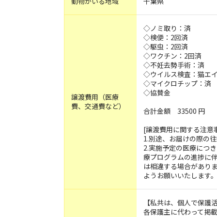
動物がいる地域
千葉県
◇ノミ取り：済
◇検便：2回済
◇駆虫：2回済
◇ワクチン：2回済
◇不妊去勢手術：済
◇ウイルス検査：猫エイズ
◇マイクロチップ：済
◇協賛金
譲渡費用（医療
費、交通費など）
合計金額 33500 円
[譲渡費用に関する注意
1.別途、お届けの際の
2.実施予定の医療につ
療プログラムの進捗に
は相違する場合があり
ようお願いいたします
【私共は、個人で保護
各保護主に代わって掲