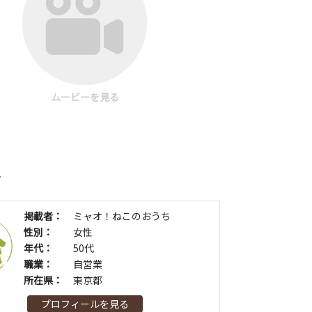
ムービーを見る
者
掲載者：
ミャオ！ねこのおうち
性別：
女性
年代：
50代
職業：
自営業
所在県：
東京都
プロフィールを見る