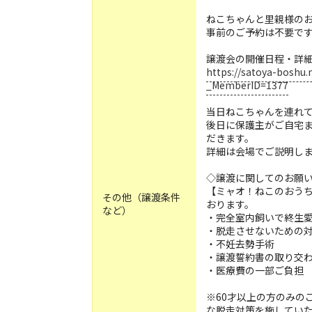
ねこちゃんと里親様の
事前のご予約は不要で
譲渡会の開催日程・詳
https://satoya-bosh
_MemberID=1377
当日ねこちゃんを連れ
後日に保護主がご自宅
だきます。
詳細は会場でご説明し
◇譲渡に関してのお願
【ミャオ！ねこのおう
その他（譲渡条件
おります。
など）
・完全室内飼いで終生
・脱走させないための
・不妊去勢手術
・譲渡誓約書の取り交
・医療費の一部ご負担
※60才以上の方のみの
な脱走対策を施してい