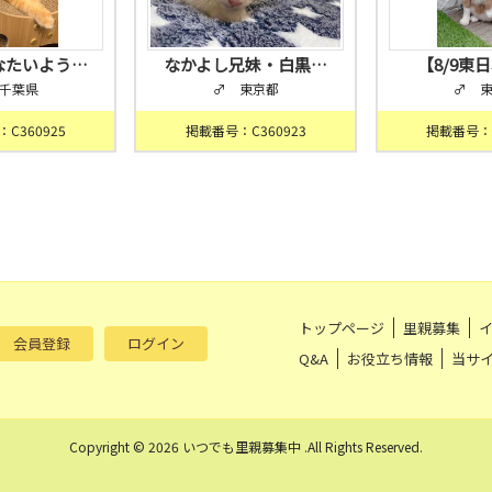
なたいよう…
なかよし兄妹・白黒…
【8/9東
千葉県
♂ 東京都
♂ 
C360925
掲載番号：C360923
掲載番号：C
トップページ
里親募集
会員登録
ログイン
Q&A
お役立ち情報
当サ
Copyright © 2026 いつでも里親募集中 .All Rights Reserved.