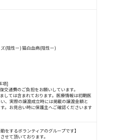
(陰性ー) 猫白血病(陰性ー)
事項]
往復交通費のご負担をお願いしています。
きましては含まれております。医療情報は初期医
伴い、実際の譲渡成立時には掲載の譲渡金額と
ます。お見合い時に保護主へご確認くださいます
。
活動をするボランティアのグループです】
載させて頂いております。