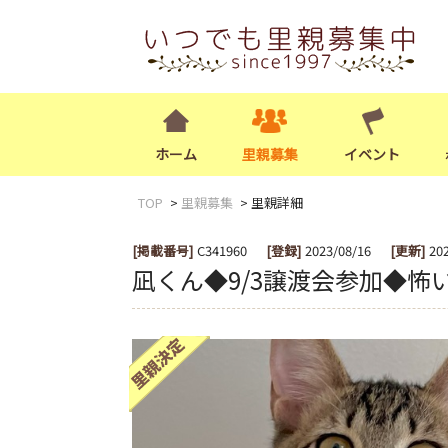
ホーム
里親募集
イベント
TOP
里親募集
里親詳細
[掲載番号]
C341960
[登録]
2023/08/16
[更新]
20
凪くん◆9/3譲渡会参加◆怖