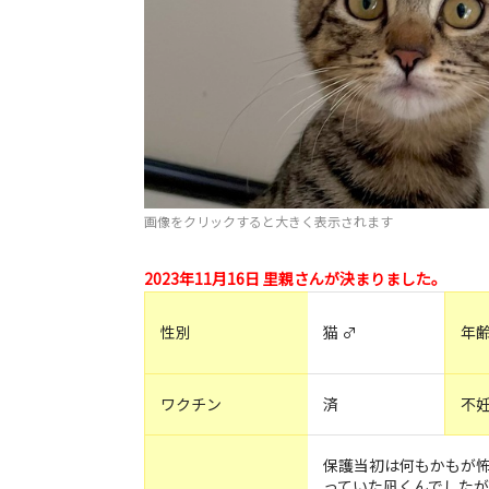
画像をクリックすると大きく表示されます
2023年11月16日 里親さんが決まりました。
性別
猫 ♂
年
ワクチン
済
不
保護当初は何もかもが
っていた凪くんでした