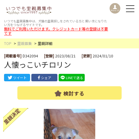
いつでも里親募集中は、犬猫の里親探しをされている方と
飼い主になりた
い方をつなげるサイトです。
無料でご利用いただけます。クレジットカード等の登録は不要
です
TOP
里親募集
里親詳細
[掲載番号]
D342094
[登録]
2023/08/21
[更新]
2024/01/10
人懐っこいチロリン
ツイート
シェア
LINEで送る
検討する