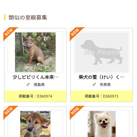
類似の里親募集
少しビビリくん本来…
柴犬の螢（けい）く…
♂ 徳島県
♂ 奈良県
掲載番号：D360974
掲載番号：D360973