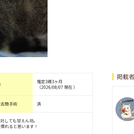
掲載
推定3歳3ヶ月
齢
（2026/08/07 現在 ）
妊去勢手術
済
に対しても甘えん坊。
に慣れると思います！