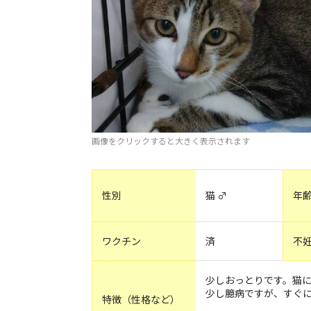
画像をクリックすると大きく表示されます
性別
猫 ♂
年
ワクチン
済
不
少しおっとりです。猫
少し臆病ですが、すぐ
特徴（性格など）