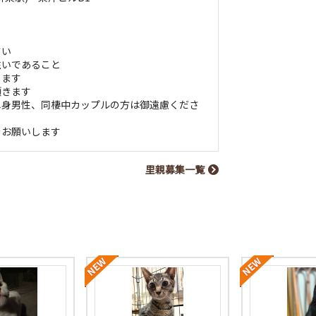
さい
住いであること
します
頂きます
単身男性、同棲中カップルの方は御遠慮くださ
をお願いします
里親募集一覧