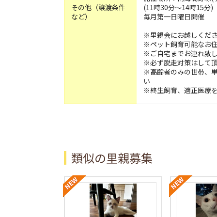
その他（譲渡条件
(11時30分〜14時15分)
など）
毎月第一日曜日開催
※里親会にお越しくだ
※ペット飼育可能なお
※ご自宅までお連れ致
※必ず脱走対策はして
※高齢者のみの世帯、
い
※終生飼育、適正医療
類似の里親募集