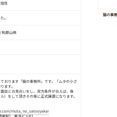
：陰性
猫の事
した。
 / 和歌山県
しております「猫の事務所」です。「ムタの小さ
おります。
き面談とお見合いをし、双方条件が合えば、後
アル）をして頂きその後に正式譲渡になります。
am.com/muta_no_satooyakai
堺東駅) 東洋ビルB1