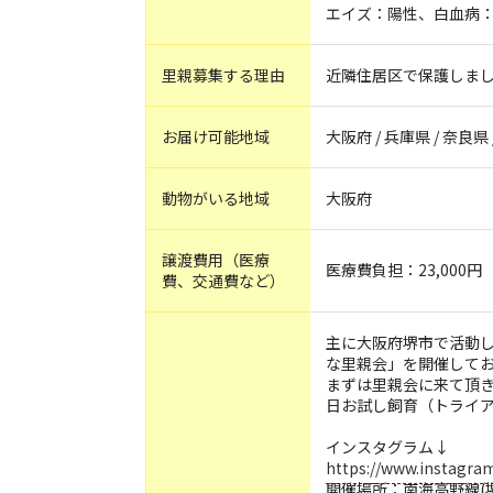
エイズ：陽性、白血病
里親募集する理由
近隣住居区で保護しま
お届け可能地域
大阪府 / 兵庫県 / 奈良県
動物がいる地域
大阪府
譲渡費用（医療
医療費負担：23,000円
費、交通費など）
主に大阪府堺市で活動
な里親会」を開催して
まずは里親会に来て頂
日お試し飼育（トライ
インスタグラム↓
https://www.instagr
開催場所：南海高野線(