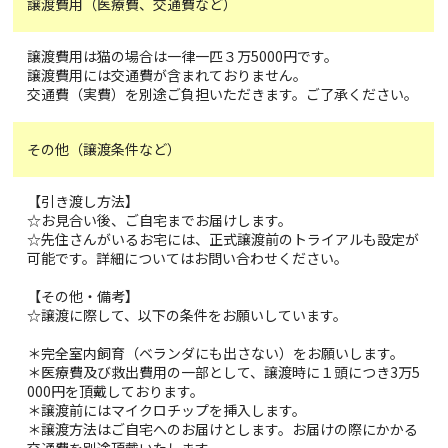
譲渡費用（医療費、交通費など）
譲渡費用は猫の場合は一律一匹３万5000円です。
譲渡費用には交通費が含まれておりません。
交通費（実費）を別途ご負担いただきます。ご了承ください。
その他（譲渡条件など）
【引き渡し方法】
☆お見合い後、ご自宅までお届けします。
☆先住さんがいるお宅には、正式譲渡前のトライアルも設定が
可能です。詳細についてはお問い合わせください。
【その他・備考】
☆譲渡に際して、以下の条件をお願いしています。
＊完全室内飼育（ベランダにも出さない）をお願いします。
＊医療費及び救出費用の一部として、譲渡時に１頭につき3万5
000円を頂戴しております。
＊譲渡前にはマイクロチップを挿入します。
＊譲渡方法はご自宅へのお届けとします。お届けの際にかかる
交通費を別途頂戴いたします。