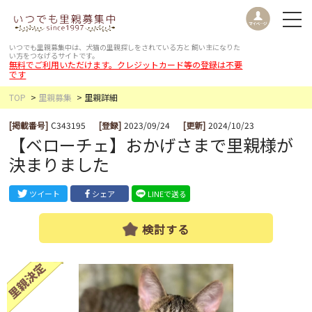
いつでも里親募集中は、犬猫の里親探しをされている方と
飼い主になりた
い方をつなげるサイトです。
無料でご利用いただけます。クレジットカード等の登録は不要
です
TOP
里親募集
里親詳細
[掲載番号]
C343195
[登録]
2023/09/24
[更新]
2024/10/23
【ベローチェ】おかげさまで里親様が
決まりました
ツイート
シェア
LINEで送る
検討する