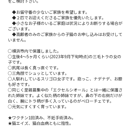
をご検討下さい。
◆お留守番の少ないご家族を希望します。
◆２匹でお迎えくださるご家族を優先いたします。
◆小さなお子様のいるご家庭は状況によりお断りする場合が
ございます。
◆高齢者のみのご家族からの子猫のお申し込みはお受けして
いません。
○横浜市内で保護しました。
○生後4〜5ヶ月くらい(2023年9月下旬時点)の三毛トラの女の
子です。
○尻尾は長く真っ直ぐです。
○三角顔でシュッとしています。
○人馴れしているスリゴロ女子です。抱っこ、ナデナデ、お膝
も好きです。
○同じく里親募集中の「エクセルシオール」とは一緒に保護さ
れた姉妹です。よく似た柄の姉妹ですが、鼻の下の右側だけが
白く、腕にトラ柄が多く入っているのがベローチェです。
○元気にすくすく育っています。
★ワクチン1回済み、不妊手術済み。
★猫エイズ、猫白血病ともに陰性。