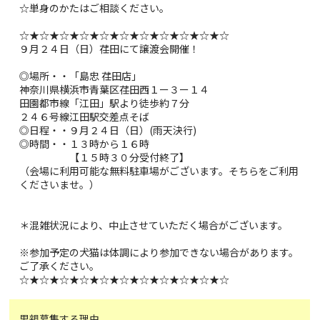
☆単身のかたはご相談ください。
☆★☆★☆★☆★☆★☆★☆★☆★☆★☆★☆
９月２４日（日）荏田にて譲渡会開催！
◎場所・・「島忠 荏田店」
神奈川県横浜市青葉区荏田西１ー３ー１４
田園都市線「江田」駅より徒歩約７分
２４６号線江田駅交差点そば
◎日程・・９月２４日（日）(雨天決行)
◎時間・・１３時から１６時
【１５時３０分受付終了】
（会場に利用可能な無料駐車場がございます。そちらをご利用
くださいませ。）
＊混雑状況により、中止させていただく場合がございます。
※参加予定の犬猫は体調により参加できない場合があります。
ご了承ください。
☆★☆★☆★☆★☆★☆★☆★☆★☆★☆★☆
里親募集する理由