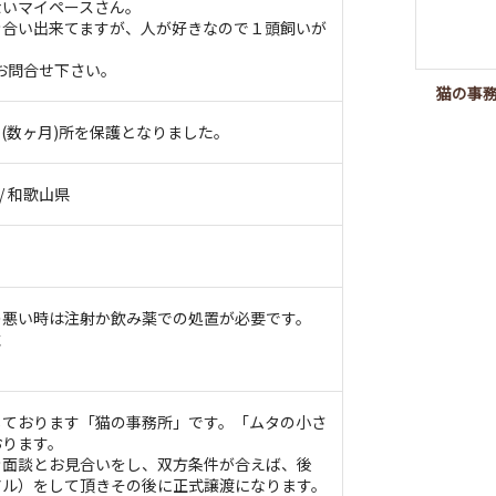
ないマイペースさん。
き合い出来てますが、人が好きなので１頭飼いが
お問合せ下さい。
猫の事
(数ヶ月)所を保護となりました。
 / 和歌山県
の悪い時は注射か飲み薬での処置が必要です。
性
しております「猫の事務所」です。「ムタの小さ
おります。
き面談とお見合いをし、双方条件が合えば、後
アル）をして頂きその後に正式譲渡になります。