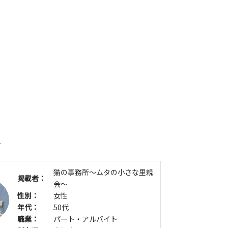
者
猫の事務所～ムタの小さな里親
掲載者：
会～
性別：
女性
年代：
50代
職業：
パート・アルバイト