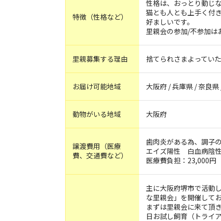
性格は、おっとり動じ
猫とも人とも上手く付
特徴（性格など）
好ましいです。
里親会の参加/不参加は
里親募集する理由
捨てられさまよっていた
お届け可能地域
大阪府 / 兵庫県 / 奈良県
動物がいる地域
大阪府
歯肉炎がある為、調子
譲渡費用（医療
エイズ陽性 白血病陰
費、交通費など）
医療費負担：23,000円
主に大阪府堺市で活動
な里親会」を開催して
まずは里親会に来て頂
日お試し飼育（トライ