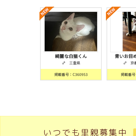
綺麗な白猫くん
青いお目
♂ 三重県
♂ 京
掲載番号：C360953
掲載番号：