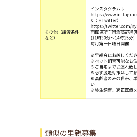
インスタグラム↓
https://www.instagr
X（旧Twitter）
https://twitter.com/n
その他（譲渡条件
開催場所：南海高野線(
など）
(11時30分〜14時15分)
毎月第一日曜日開催
※里親会にお越しくだ
※ペット飼育可能なお
※ご自宅までお連れ致
※必ず脱走対策はして
※高齢者のみの世帯、
い
※終生飼育、適正医療
類似の里親募集