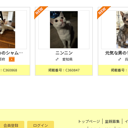
めのシャム…
ニンニン
元気な男の
都府
♂ 愛知県
♂ 
C360868
掲載番号：C360847
掲載番号：C
トップページ
里親募集
会員登録
ログイン