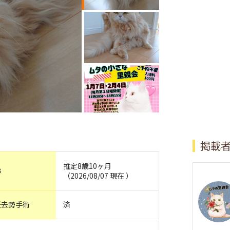
掲載
推定8歳10ヶ月
齢
（2026/08/07 現在 ）
妊去勢手術
済