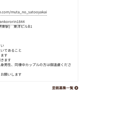
am.com/muta_no_satooyakai
yankororin1844
堺東駅) 東洋ビルB1
さい
住いであること
します
頂きます
単身男性、同棲中カップルの方は御遠慮くださ
をお願いします
里親募集一覧