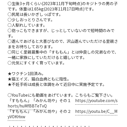
○生後3ヶ月くらい(2023年11月下旬時点)のキジトラの男の子
です。体重は1.65kg(2023年11月17日時点)です。
○尻尾は長いかぎしっぽです。
○少しおっとりさんです。
○人馴れしています。
○抱っこもできますが、じっとしていないので短時間のみで
す。
○遊んであげると大喜びなので、沢山遊んでいただける里親さ
まをお待ちしております。
○同じく里親募集中の「すももん」とは仲良しの兄弟なので、
一緒に家族にしていただけると嬉しいです。
○元気にすくすく育っています。
★ワクチン1回済み。
★猫エイズ、猫白血病ともに陰性。
★不妊手術は成長と体調をみて近日中に実施予定です。
○YouTubeにも動画をあげています。こちらもご覧下さい。
「すももん」「みかん坊や」その１
https://youtube.com/s
horts/huMfBBTeTvQ
「すももん」「みかん坊や」その２
https://youtu.be/C__M
yVOKHxw