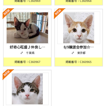
掲載番号：C360969
掲載番号：C360968
好奇心旺盛♪仲良し…
8/9譲渡会参加☆…
♂ 千葉県
♂ 東京都
掲載番号：C360967
掲載番号：C360965