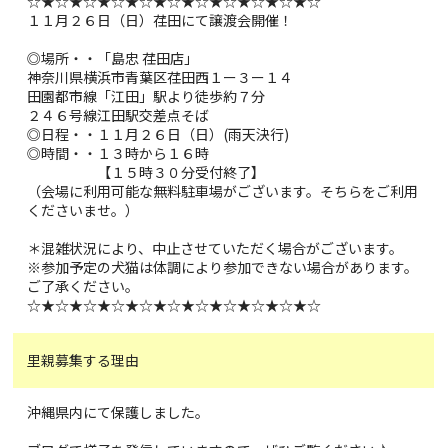
☆★☆★☆★☆★☆★☆★☆★☆★☆★☆★☆
１１月２６日（日）荏田にて譲渡会開催！
◎場所・・「島忠 荏田店」
神奈川県横浜市青葉区荏田西１ー３ー１４
田園都市線「江田」駅より徒歩約７分
２４６号線江田駅交差点そば
◎日程・・１１月２６日（日）(雨天決行)
◎時間・・１３時から１６時
【１５時３０分受付終了】
（会場に利用可能な無料駐車場がございます。そちらをご利用
くださいませ。）
＊混雑状況により、中止させていただく場合がございます。
※参加予定の犬猫は体調により参加できない場合があります。
ご了承ください。
☆★☆★☆★☆★☆★☆★☆★☆★☆★☆★☆
里親募集する理由
沖縄県内にて保護しました。