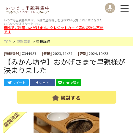
いつでも里親募集中は、犬猫の里親探しをされている方と
飼い主になりた
い方をつなげるサイトです。
無料でご利用いただけます。クレジットカード等の登録は不要
です
TOP
里親募集
里親詳細
[掲載番号]
C344987
[登録]
2023/11/24
[更新]
2024/10/23
【みかん坊や】おかげさまで里親様が
決まりました
ツイート
シェア
LINEで送る
検討する