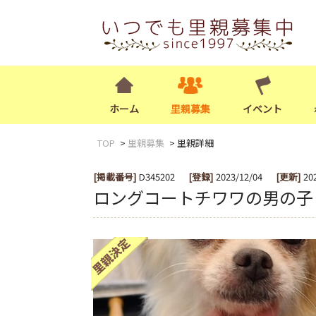
ホーム
里親募集
イベント
TOP
里親募集
里親詳細
[掲載番号]
D345202
[登録]
2023/12/04
[更新]
20
ロングコートチワワの男の子