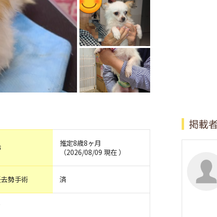
掲載
推定8歳8ヶ月
齢
（2026/08/09 現在 ）
妊去勢手術
済
ド