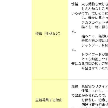
性格 人も動物も大好
甘えん坊なところも
いる子です。忙しそ
は、静かに見守って
フカフカベットやカ
猫とも一緒に暮らせ
す。
特徴（性格など）
噛みつく、無駄吠え
来客が来た際には、
シャンプー、耳掃除
す。
ドライフードが主食
とても飼養しやすい
守になる時間の短いご
希望させていただ
経緯 繁殖場のリタイ
保護してから、一度
で出血がみられたので
里親募集する理由
を保留し、治療し
病理検査も済ませ、