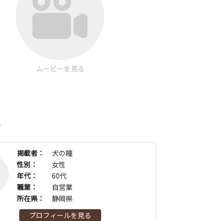
ムービーを見る
者
掲載者：
犬の瞳
性別：
女性
年代：
60代
職業：
自営業
所在県：
静岡県
プロフィールを見る