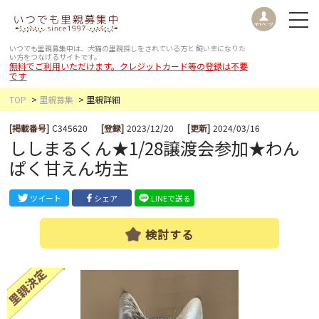
いつでも里親募集中は、犬猫の里親探しをされている方と
飼い主になりた
い方をつなげるサイトです。
無料でご利用いただけます。クレジットカード等の登録は不要
です
TOP
里親募集
里親詳細
[掲載番号]
C345620
[登録]
2023/12/20
[更新]
2024/03/16
ししまるくん★1/28譲渡会参加★わん
ぱく甘えん坊主
ツイート
シェア
LINEで送る
検討する