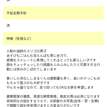
不妊去勢手術
済
特徴（性格など）
人馴れ抜群のスリゴロ男子
あそびもごはんも甘えんぼも常に全力で、
感情をストレートに表現してくれるとっても愛らしい子です
顔をチュッチュッしたり顔面をふみふみしたりと可愛すぎる行
動には笑みがこぼれてしまいます
食いしん坊なししまるくんは運動量も多く、追いかけっこもお
もちゃで遊ぶのも大好きです
やんちゃ盛りなので、走り回ってもOKなお家を希望します
健康管理の徹底、清潔な飼育環境、脱走対策は必須になります
具体的なお話をするうえで、お部屋のお写真(全体・窓・玄関)
や間取り図を持参頂けますと大変ありがたいです