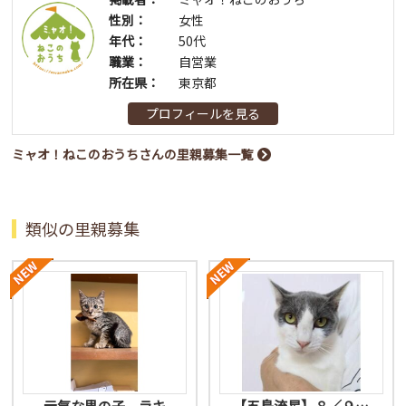
性別：
女性
年代：
50代
職業：
自営業
所在県：
東京都
プロフィールを見る
ミャオ！ねこのおうちさんの里親募集一覧
類似の里親募集
元気な男の子 ラキ
【五島流星】８／９…