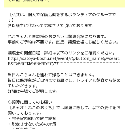
【私共は、個人で保護活動をするボランティアのグループで
す】
各保護主に代わって掲載させて頂いております。
ねこちゃんと里親様のお見合いは譲渡会場になります。
事前のご予約は不要です。直接、譲渡会場にお越しください。
譲渡会の開催日程・詳細は以下のリンクをご確認ください。
https://satoya-boshu.net/event/?@button_name@=searc
h&Event_MemberID=1377
当日ねこちゃんを連れて帰ることはできません。
後日に保護主がご自宅までお届けし、トライアル飼育から始め
ていただきます。
詳細は会場でご説明します。
◇譲渡に関してのお願い
【ミャオ！ねこのおうち】では譲渡に際して、以下の要件をお
願いしております。
・完全室内飼いで終生愛育
・脱走させないための対策