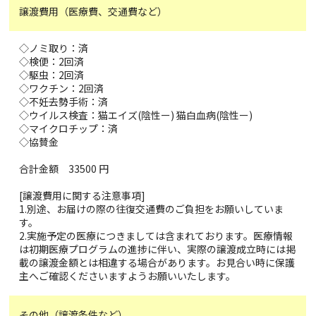
譲渡費用（医療費、交通費など）
◇ノミ取り：済
◇検便：2回済
◇駆虫：2回済
◇ワクチン：2回済
◇不妊去勢手術：済
◇ウイルス検査：猫エイズ(陰性ー) 猫白血病(陰性ー)
◇マイクロチップ：済
◇協賛金
合計金額 33500 円
[譲渡費用に関する注意事項]
1.別途、お届けの際の往復交通費のご負担をお願いしていま
す。
2.実施予定の医療につきましては含まれております。医療情報
は初期医療プログラムの進捗に伴い、実際の譲渡成立時には掲
載の譲渡金額とは相違する場合があります。お見合い時に保護
主へご確認くださいますようお願いいたします。
その他（譲渡条件など）