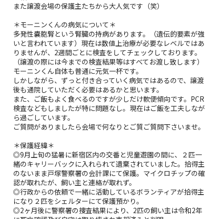
また譲渡会場の保護主たちから大人気です（笑）
＊モーニンくんの病気について＊
多発性嚢胞腎という腎臓の持病があります。（遺伝的要素が強
いと言われています）現在は数値上治療が必要なレベルではあ
りませんが、2週間ごとに検査をしてチェックしております。
（譲渡の際には今までの検査結果等はすべてお渡し致します）
モーニンくん自体も普通に元気一杯です。
しかしながら、ずっと付き合っていく病気ではあるので、譲渡
後も通院していただく必要はあるかと思います。
また、ご飯もよく食べるのですが少しだけ軟便傾向です。PCR
検査などもしましたが特に問題なし。現在はご飯を工夫しなが
ら過ごしています。
ご質問がありましたら会場で何なりとご質ご質問下さいませ。
＊保護経緯＊
◎9月上旬の猛暑に新宿区内の交番と児童遊園の間に、２匹一
緒のキャリーバックに入れられて遺棄されていました。拾得主
のないまま戸塚警察署の会計課にて保護。マイクロチップの確
認が取れたが、飼い主と連絡が取れず。
◎行政からの依頼で一緒に活動しているボランティアが拾得主
になり２匹をシェルターにて保護預かり。
◎2ヶ月後に警察署の捜査結果により、2匹の飼い主は令和2年