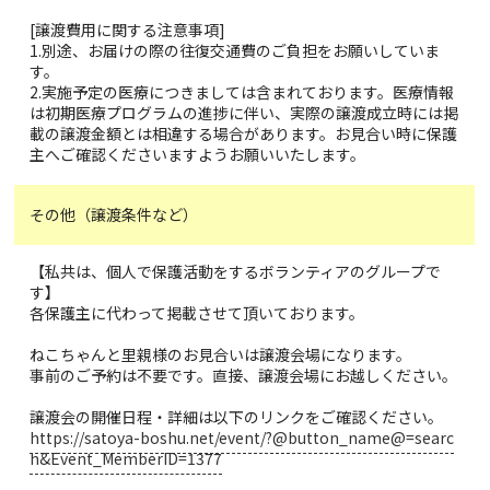
[譲渡費用に関する注意事項]
1.別途、お届けの際の往復交通費のご負担をお願いしていま
す。
2.実施予定の医療につきましては含まれております。医療情報
は初期医療プログラムの進捗に伴い、実際の譲渡成立時には掲
載の譲渡金額とは相違する場合があります。お見合い時に保護
主へご確認くださいますようお願いいたします。
その他（譲渡条件など）
【私共は、個人で保護活動をするボランティアのグループで
す】
各保護主に代わって掲載させて頂いております。
ねこちゃんと里親様のお見合いは譲渡会場になります。
事前のご予約は不要です。直接、譲渡会場にお越しください。
譲渡会の開催日程・詳細は以下のリンクをご確認ください。
https://satoya-boshu.net/event/?@button_name@=searc
h&Event_MemberID=1377