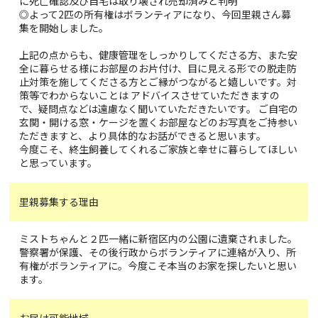
に死亡確認及び自宅は取り壊され売却済みと判明
◎よって2匹の所有権はボランティアになり、今回里親さん募
集を開始しました。
上記の点からも、健康管理をしっかりしてくださる方、また安
全に暮らせる様にお部屋のお片付け、目に見える形での脱走防
止対策を施してくださる方とご縁がつながると嬉しいです。対
策等でわからないことは アドバイスさせていただきますの
で、疑問点などは遠慮なく聞いていただきたいです。 ご自宅の
玄関・開ける窓・ケージを置くお部屋などのお写真をご持参い
ただきますと、より具体的なお話ができると思います。
今度こそ、終生飼養してくれるご家族と幸せに暮らしてほしい
と思っています。
里親募集する理由
ミストちゃんと２匹一緒に新宿区内の公園に遺棄されました。
警察署が保護、その後行政からボランティアに連絡が入り、所
有権がボランティアに。今度こそ本当のお家を探したいと思い
ます。
お届け可能地域