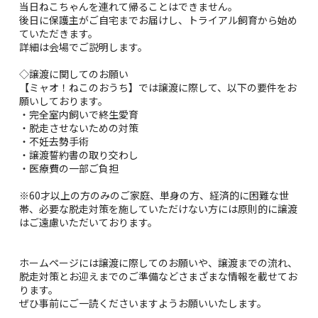
当日ねこちゃんを連れて帰ることはできません。
後日に保護主がご自宅までお届けし、トライアル飼育から始め
ていただきます。
詳細は会場でご説明します。
◇譲渡に関してのお願い
【ミャオ！ねこのおうち】では譲渡に際して、以下の要件をお
願いしております。
・完全室内飼いで終生愛育
・脱走させないための対策
・不妊去勢手術
・譲渡誓約書の取り交わし
・医療費の一部ご負担
※60才以上の方のみのご家庭、単身の方、経済的に困難な世
帯、必要な脱走対策を施していただけない方には原則的に譲渡
はご遠慮いただいております。
ホームページには譲渡に際してのお願いや、譲渡までの流れ、
脱走対策とお迎えまでのご準備などさまざまな情報を載せてお
ります。
ぜひ事前にご一読くださいますようお願いいたします。