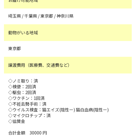
埼玉県 / 千葉県 / 東京都 / 神奈川県
動物がいる地域
東京都
譲渡費用（医療費、交通費など）
◇ノミ取り：済
◇検便：2回済
◇駆虫：2回済
◇ワクチン：1回済
◇不妊去勢手術：済
◇ウイルス検査：猫エイズ(陰性ー) 猫白血病(陰性ー)
◇マイクロチップ：済
◇協賛金
合計金額 30000 円