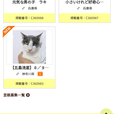
元気な男の子 ラキ
小さいけれど好奇心…
♂ 兵庫県
♂ 兵庫県
掲載番号：C360988
掲載番号：C360987
【五島流星】８／９…
♂ 神奈川県
掲載番号：C360983
里親募集一覧