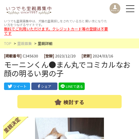
いつでも里親募集中は、犬猫の里親探しをされている方と
飼い主になりた
い方をつなげるサイトです。
無料でご利用いただけます。クレジットカード等の登録は不要
です
TOP
里親募集
里親詳細
[掲載番号]
C345630
[登録]
2023/12/20
[更新]
2024/03/16
モーニンくん●まん丸でコミカルなお
顔の明るい男の子
ツイート
シェア
LINEで送る
検討する