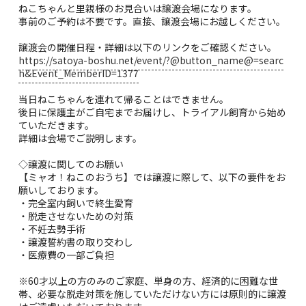
ねこちゃんと里親様のお見合いは譲渡会場になります。
事前のご予約は不要です。直接、譲渡会場にお越しください。
譲渡会の開催日程・詳細は以下のリンクをご確認ください。
https://satoya-boshu.net/event/?@button_name@=searc
h&Event_MemberID=1377
当日ねこちゃんを連れて帰ることはできません。
後日に保護主がご自宅までお届けし、トライアル飼育から始め
ていただきます。
詳細は会場でご説明します。
◇譲渡に関してのお願い
【ミャオ！ねこのおうち】では譲渡に際して、以下の要件をお
願いしております。
・完全室内飼いで終生愛育
・脱走させないための対策
・不妊去勢手術
・譲渡誓約書の取り交わし
・医療費の一部ご負担
※60才以上の方のみのご家庭、単身の方、経済的に困難な世
帯、必要な脱走対策を施していただけない方には原則的に譲渡