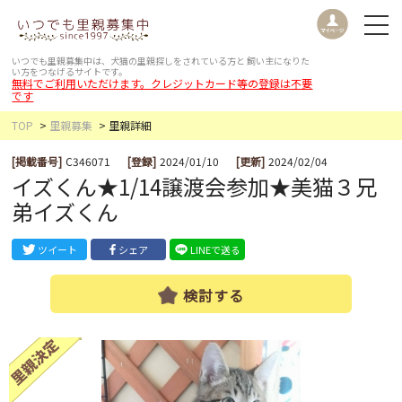
いつでも里親募集中は、犬猫の里親探しをされている方と
飼い主になりた
い方をつなげるサイトです。
無料でご利用いただけます。クレジットカード等の登録は不要
です
TOP
里親募集
里親詳細
[掲載番号]
C346071
[登録]
2024/01/10
[更新]
2024/02/04
イズくん★1/14譲渡会参加★美猫３兄
弟イズくん
ツイート
シェア
LINEで送る
検討する