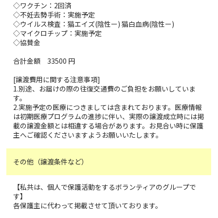
◇ワクチン：2回済
◇不妊去勢手術：実施予定
◇ウイルス検査：猫エイズ(陰性ー) 猫白血病(陰性ー)
◇マイクロチップ：実施予定
◇協賛金
合計金額 33500 円
[譲渡費用に関する注意事項]
1.別途、お届けの際の往復交通費のご負担をお願いしていま
す。
2.実施予定の医療につきましては含まれております。医療情報
は初期医療プログラムの進捗に伴い、実際の譲渡成立時には掲
載の譲渡金額とは相違する場合があります。お見合い時に保護
主へご確認くださいますようお願いいたします。
その他（譲渡条件など）
【私共は、個人で保護活動をするボランティアのグループで
す】
各保護主に代わって掲載させて頂いております。