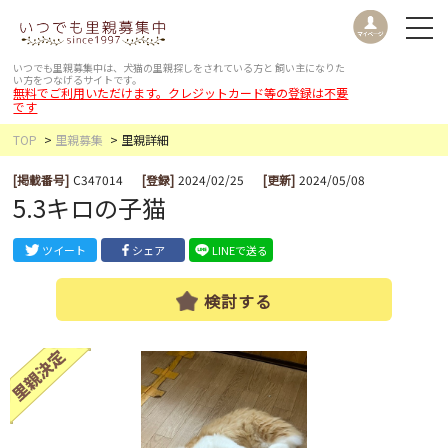
いつでも里親募集中は、犬猫の里親探しをされている方と
飼い主になりた
い方をつなげるサイトです。
無料でご利用いただけます。クレジットカード等の登録は不要
です
TOP
里親募集
里親詳細
[掲載番号]
C347014
[登録]
2024/02/25
[更新]
2024/05/08
5.3キロの子猫
ツイート
シェア
LINEで送る
検討する