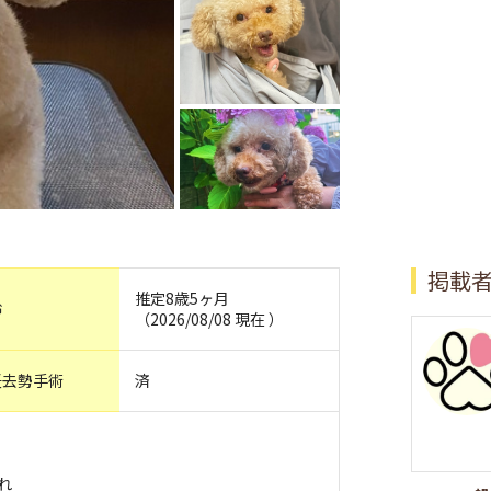
掲載
推定8歳5ヶ月
齢
（2026/08/08 現在 ）
妊去勢手術
済
まれ