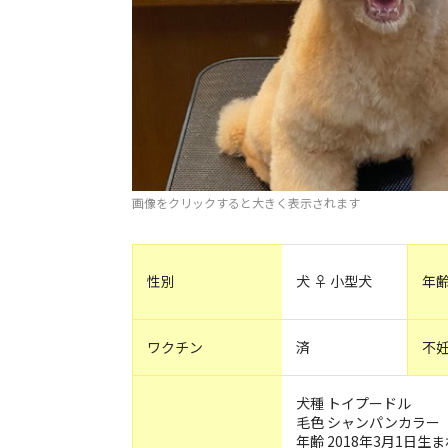
画像をクリックすると大きく表示されます
性別
犬 ♀ 小型犬
年
ワクチン
済
不
犬種 トイプードル
毛色 シャンパンカラー
年齢 2018年3月1日生