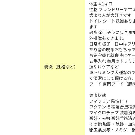
体重 4.1キロ
性格 フレンドリーで甘
犬より人が大好きです
トイレ シート認識あり
ます
散歩 楽しそうに歩きま
外排泄もできます。
日常の様子 日中はフ
だり音の鳴るおもちゃ
お留守番と就寝時はケ
お手入れ 毎月のトリミ
特徴（性格など）
涙やけケアなど
※トリミング犬種なの
く清潔にして頂ける方
フード 吉岡フード（豚
健康状態
フィラリア 陰性(－)
ワクチン ５種混合接種
マイクロチップ 装着済
避妊・去勢 避妊手術済
その他 触診・聴診・血
駆虫薬投与・ノミダニ