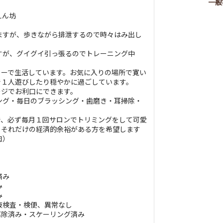
一般
えん坊
ますが、歩きながら排泄するので時々はみ出し
すが、グイグイ引っ張るのでトレーニング中
リーで生活しています。お気に入りの場所で寛い
で１人遊びしたり穏やかに過ごしています。
ージでお利口にできます。
ング・毎日のブラッシング・歯磨き・耳掃除・
で、必ず毎月１回サロンでトリミングをして可愛
、それだけの経済的余裕がある方を希望します
肉）
済み
み
み
液検査・検便、異常なし
駆除済み・スケーリング済み