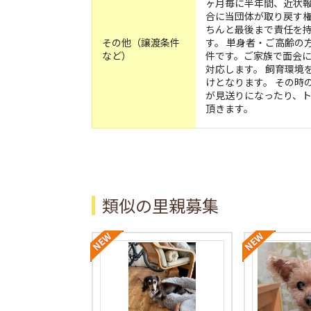
ヶ月毎に半年間、近状
合に当団体が取り戻す権
ちんと最後まで責任を
その他（譲渡条件
す。 単身者・ご高齢の
など）
件です。ご家族で面会
対応します。 飼育環境
けとなります。 その時
が見送りになったり、
頂きます。
類似の里親募集