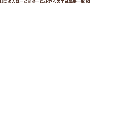
社団法人はーとinはーとZRさんの里親募集一覧