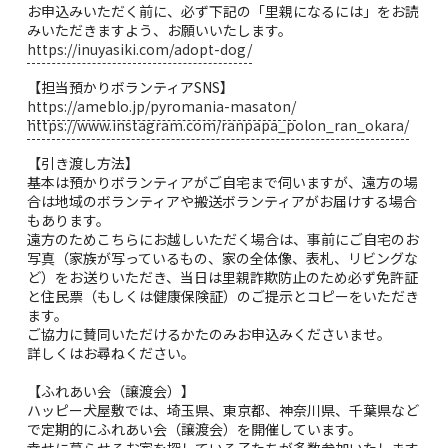
お申込みいただく前に、必ず下記の「里親になるには」をお読
みいただきますよう、お願いいたします。
https://inuyasiki.com/adopt-dog/
【担当預かりボランティアSNS】
https://ameblo.jp/pyromania-masaton/
https://www.instagram.com/ranpapa_polon_ran_okara/
【引き渡し方法】
基本は預かりボランティアがご自宅まで伺いますが、遠方の場
合は地域のボランティアや搬送ボランティアがお届けする場合
もあります。
遠方のためこちらにお越しいただく場合は、事前にご自宅のお
写真（家族が写っているもの、家の全体像、表札、リビングな
ど）をお送りいただき、当日は里親詐欺防止のため必ず免許証
と住民票（もしくは健康保険証）のご提示とコピーをいただき
ます。
ご協力に賛同いただけるかたのみお申込みくださいませ。
詳しくはお尋ねください。
【ふれあい会（譲渡会）】
ハッピー犬屋敷では、埼玉県、東京都、神奈川県、千葉県など
で定期的にふれあい会（譲渡会）を開催しています。
幸せに暮らせるお家を探している子たちが多数参加いたします