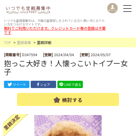
いつでも里親募集中は、犬猫の里親探しをされている方と
飼い主になりた
い方をつなげるサイトです。
無料でご利用いただけます。クレジットカード等の登録は不要
です
TOP
里親募集
里親詳細
[掲載番号]
D347594
[登録]
2024/04/04
[更新]
2024/05/07
抱っこ大好き！人懐っこいトイプー女
子
ツイート
シェア
LINEで送る
検討する