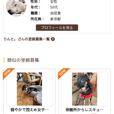
性別：
女性
年代：
50代
職業：
自営業
所在県：
東京都
プロフィールを見る
りんと。さんの里親募集一覧
類似の里親募集
穏やかで控えめ女子…
保健所からレスキュ…