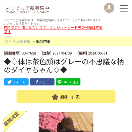
いつでも里親募集中は、犬猫の里親探しをされている方と
飼い主になりた
い方をつなげるサイトです。
無料でご利用いただけます。クレジットカード等の登録は不要
です
TOP
里親募集
里親詳細
[掲載番号]
D347658
[登録]
2024/04/09
[更新]
2024/05/31
◆♢体は茶色顔はグレーの不思議な柄
のダイヤちゃん♢◆
ツイート
シェア
LINEで送る
検討する