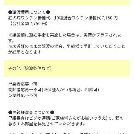
●譲渡費用について●
狂犬病ワクチン接種代、10種混合ワクチン接種代 7,750 円
【合計金額 7,750 円】
※譲渡前に避妊手術を実施した場合は、実費かプラスされま
す。
※未避妊のままの譲渡の場合、里親様で手術していただくこと
が必須となります
その他（譲渡条件など）
単身者応募→可
高齢者応募→不可(※保証人がいる場合、相談可)
英語対応→不可
●里親様審査について●
里親審査はビデオ通話(ご家族皆さんがお揃いのうえ)で、猫の
暮らすお部屋を拝見させていただきます。