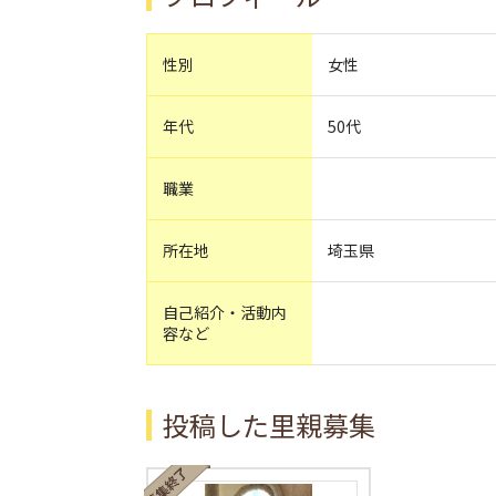
性別
女性
年代
50代
職業
所在地
埼玉県
自己紹介・活動内
容など
投稿した里親募集