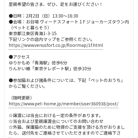
里親希望の皆さま、ぜひ、足をお運びください！
●日時：2月2日（日）13:30～16:30
●会場：お台場 ヴィーナスフォート 1Ｆジョーカーズタウン内
（ペットと暮らそう）
東京都江東区青海1-3-15
下記リンクの店内マップをご参照ください。
https://www.venusfort.co.jp/floormap/1f.html
●アクセス
ゆりかもめ「青海駅」徒歩6分
りんかい線「東京テレポート駅」徒歩10分
●参加猫および諸条件については、下記「ペットのおうち」
からご覧ください。
（随時更新）
https://www.pet-home.jp/member/user360938/post/
☆譲渡には当会における一定の条件があります。
☆当会および里親譲渡会についてのお問い合わせ
☆外猫、保護猫のために物資のご支援を頂ける方がおりまし
たら、送付先をご連絡させていただきますのでご連絡下さ