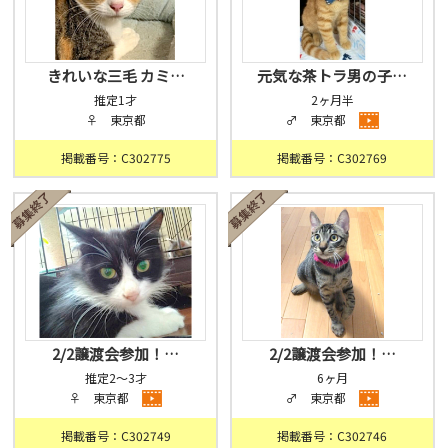
きれいな三毛 カミ…
元気な茶トラ男の子…
推定1才
2ヶ月半
♀ 東京都
♂ 東京都
掲載番号：C302775
掲載番号：C302769
2/2譲渡会参加！…
2/2譲渡会参加！…
推定2～3才
6ヶ月
♀ 東京都
♂ 東京都
掲載番号：C302749
掲載番号：C302746