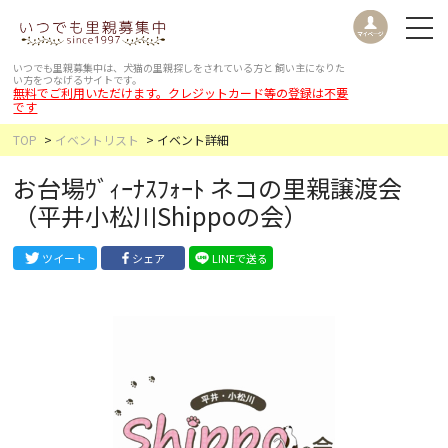
いつでも里親募集中は、犬猫の里親探しをされている方と
飼い主になりた
い方をつなげるサイトです。
無料でご利用いただけます。クレジットカード等の登録は不要
です
TOP
イベントリスト
イベント詳細
お台場ｳﾞｨｰﾅｽﾌｫｰﾄ ネコの里親譲渡会
（平井小松川Shippoの会）
ツイート
シェア
LINEで送る