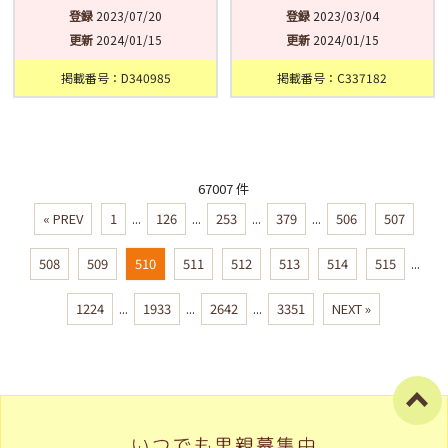
登録
2023/07/20
登録
2023/03/04
更新
2024/01/15
更新
2024/01/15
掲載番号：D340985
掲載番号：C337182
67007 件
« PREV
1
...
126
...
253
...
379
...
506
507
508
509
510
511
512
513
514
515
...
1224
...
1933
...
2642
...
3351
NEXT »