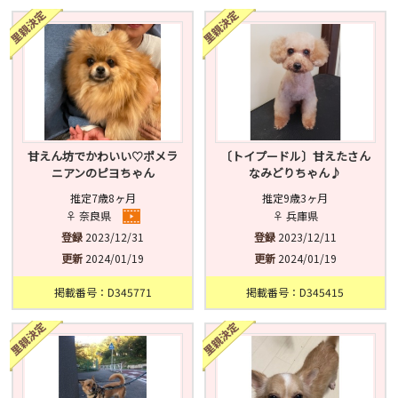
済
未
不明
甘えん坊でかわいい♡ポメラ
〔トイプードル〕甘えたさん
ニアンのピヨちゃん
なみどりちゃん♪
推定7歳8ヶ月
推定9歳3ヶ月
♀ 奈良県
♀ 兵庫県
登録
2023/12/31
登録
2023/12/11
更新
2024/01/19
更新
2024/01/19
掲載番号：D345771
掲載番号：D345415