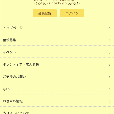
会員登録
ログイン
トップページ
里親募集
イベント
ボランティア・求人募集
ご支援のお願い
Q&A
お役立ち情報
当サイトについて