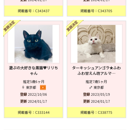
掲載番号：C343437
掲載番号：C343705
遊ぶの大好きな黒猫♥リリち
ターキッシュアンゴラ★ふわ
ゃん
ふわ甘えん坊アルマ…
推定5歳6ヶ月
推定7歳5ヶ月
♀ 東京都
♂ 東京都
登録
2022/10/06
登録
2023/05/19
更新
2024/01/17
更新
2024/01/17
掲載番号：C333144
掲載番号：C338775