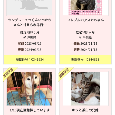
ツンデレこてつくんいつかち
フレブルのアスカちゃん
ゃんと甘えられる日…
推定3歳8ヶ月
推定5歳8ヶ月
♂ 沖縄県
♀ 千葉県
登録
2023/08/16
登録
2023/11/18
更新
2024/01/15
更新
2024/01/15
掲載番号：C341934
掲載番号：D344853
1/15現在至急探しています
キジと茶白の兄妹