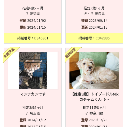
推定6歳7ヶ月
推定3歳1ヶ月
♀ 愛知県
♂・♀ 奈良県
登録
2024/01/02
登録
2023/09/14
更新
2024/01/15
更新
2024/01/15
掲載番号：D345801
掲載番号：C342885
マンチカンです
【推定9歳】トイプードルMix
のチャムくん（…
推定3歳6ヶ月
推定11歳8ヶ月
♂ 埼玉県
♂ 神奈川県
登録
2024/01/12
登録
2023/12/26
更新
2024/01/15
更新
2024/01/15