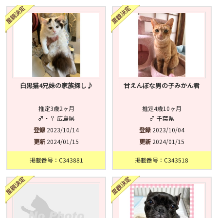
済
未
不明
白黒猫4兄妹の家族探し♪
甘えんぼな男の子みかん君
推定3歳2ヶ月
推定4歳10ヶ月
♂・♀ 広島県
♂ 千葉県
登録
2023/10/14
登録
2023/10/04
更新
2024/01/15
更新
2024/01/15
掲載番号：C343881
掲載番号：C343518