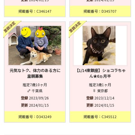
掲載番号：C346147
掲載番号：D345707
元気なトク、体力のある方に
【1/14東銀座】ショコラちゃ
里親募集
ん★6ヵ月半
推定7歳10ヶ月
推定3歳1ヶ月
♂ 千葉県
♀ 東京都
登録
2023/09/26
登録
2023/12/14
更新
2024/01/15
更新
2024/01/15
掲載番号：D343249
掲載番号：C345512