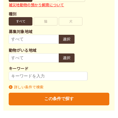
被災地動物の預かり飼育について
種別
すべて
猫
犬
募集対象地域
選択
動物がいる地域
選択
キーワード
詳しい条件で検索
募集状況
里親募集
募集終了
里親決定
この条件で探す
不妊去勢手術
済
未
不明
ワクチン