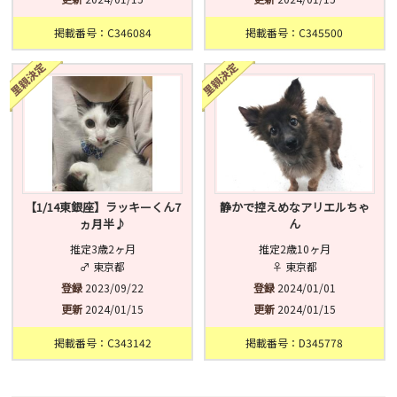
掲載番号：C346084
掲載番号：C345500
【1/14東銀座】ラッキーくん7
静かで控えめなアリエルちゃ
ヵ月半♪
ん
推定3歳2ヶ月
推定2歳10ヶ月
♂ 東京都
♀ 東京都
登録
2023/09/22
登録
2024/01/01
更新
2024/01/15
更新
2024/01/15
掲載番号：C343142
掲載番号：D345778