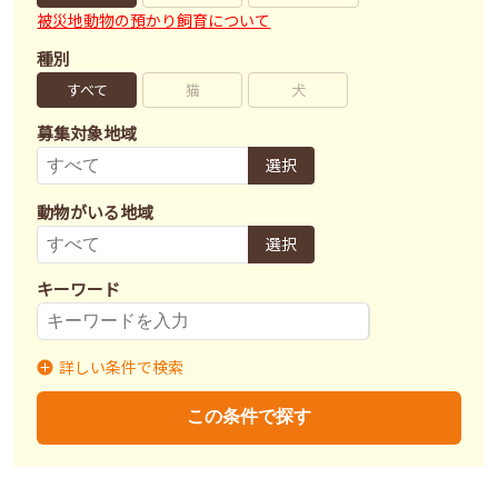
被災地動物の預かり飼育について
種別
すべて
猫
犬
募集対象地域
選択
動物がいる地域
選択
キーワード
詳しい条件で検索
募集状況
里親募集
募集終了
里親決定
この条件で探す
不妊去勢手術
済
未
不明
ワクチン