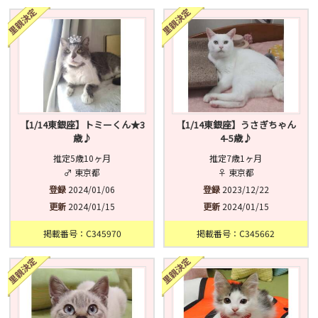
済
未
不明
【1/14東銀座】トミーくん★3
【1/14東銀座】うさぎちゃん
歳♪
4-5歳♪
推定5歳10ヶ月
推定7歳1ヶ月
♂ 東京都
♀ 東京都
登録
2024/01/06
登録
2023/12/22
更新
2024/01/15
更新
2024/01/15
掲載番号：C345970
掲載番号：C345662