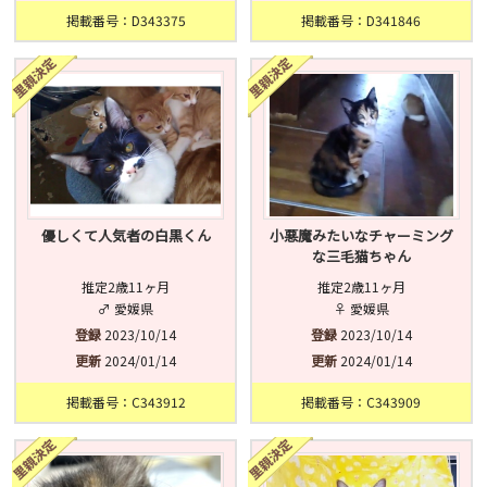
掲載番号：D343375
掲載番号：D341846
優しくて人気者の白黒くん
小悪魔みたいなチャーミング
な三毛猫ちゃん
推定2歳11ヶ月
推定2歳11ヶ月
♂ 愛媛県
♀ 愛媛県
登録
2023/10/14
登録
2023/10/14
更新
2024/01/14
更新
2024/01/14
掲載番号：C343912
掲載番号：C343909