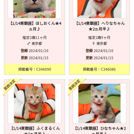
【1/14東銀座】ほしおくん★4
【1/14東銀座】へりなちゃん
ヵ月♪
★2ヵ月半♪
推定2歳11ヶ月
推定2歳9ヶ月
♂ 東京都
♀ 東京都
登録
2024/01/10
登録
2024/01/10
更新
2024/01/15
更新
2024/01/15
掲載番号：C346090
掲載番号：C346086
【1/14東銀座】ふくまるくん
【1/14東銀座】ひなちゃん★2
★2ヵ月半♪
ヵ月半♪