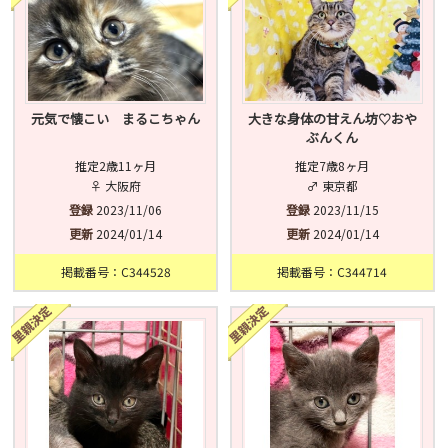
元気で懐こい まるこちゃん
大きな身体の甘えん坊♡おや
ぶんくん
推定2歳11ヶ月
推定7歳8ヶ月
♀ 大阪府
♂ 東京都
登録
2023/11/06
登録
2023/11/15
更新
2024/01/14
更新
2024/01/14
掲載番号：C344528
掲載番号：C344714