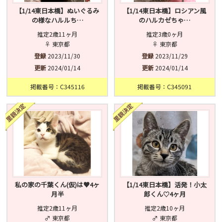
【1/14東日本橋】ぬいぐるみ
【1/14東日本橋】ロシアン風
の様なハルルち…
のハルカゼちゃ…
推定2歳11ヶ月
推定3歳0ヶ月
♀ 東京都
♀ 東京都
登録
2023/11/30
登録
2023/11/29
更新
2024/01/14
更新
2024/01/14
掲載番号：C345116
掲載番号：C345091
私の家の千葉くん(仮)は♥️4ヶ
【1/14東日本橋】活発！小太
月半
郎くん♡4ヶ月
推定2歳11ヶ月
推定2歳10ヶ月
♂ 東京都
♂ 東京都