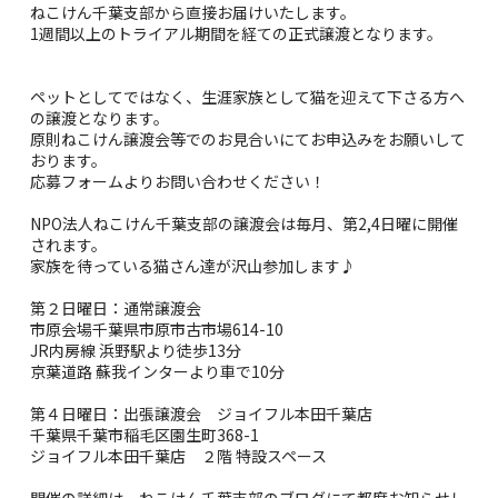
ねこけん千葉支部から直接お届けいたします。
1週間以上のトライアル期間を経ての正式譲渡となります。
ペットとしてではなく、生涯家族として猫を迎えて下さる方へ
の譲渡となります。
原則ねこけん譲渡会等でのお見合いにてお申込みをお願いして
おります。
応募フォームよりお問い合わせください！
NPO法人ねこけん千葉支部の譲渡会は毎月、第2,4日曜に開催
されます。
家族を待っている猫さん達が沢山参加します♪
第２日曜日：通常譲渡会
市原会場千葉県市原市古市場614-10
JR内房線 浜野駅より徒歩13分
京葉道路 蘇我インターより車で10分
第４日曜日：出張譲渡会 ジョイフル本田千葉店
千葉県千葉市稲毛区園生町368-1
ジョイフル本田千葉店 ２階 特設スペース
開催の詳細は、ねこけん千葉支部のブログにて都度お知らせし