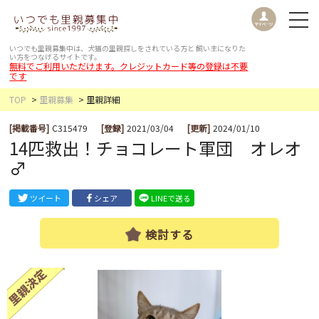
いつでも里親募集中は、犬猫の里親探しをされている方と
飼い主になりた
い方をつなげるサイトです。
無料でご利用いただけます。クレジットカード等の登録は不要
です
TOP
里親募集
里親詳細
[掲載番号]
C315479
[登録]
2021/03/04
[更新]
2024/01/10
14匹救出！チョコレート軍団 オレオ
♂
ツイート
シェア
LINEで送る
検討する