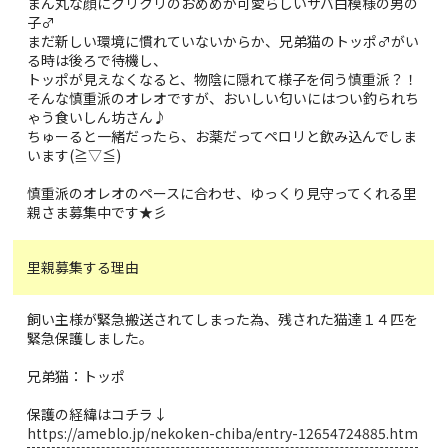
まん丸な顔にクリクリのおめめが可愛らしいサバ白模様の男の
子♂
まだ新しい環境に慣れていないからか、兄弟猫のトッポ♂がい
る時は後ろで待機し、
トッポが見えなくなると、物陰に隠れて様子を伺う慎重派？！
そんな慎重派のオレオですが、おいしい匂いにはつい釣られち
ゃう食いしん坊さん♪
ちゅーると一緒だったら、お薬だってペロリと飲み込んでしま
います(≧▽≦)
慎重派のオレオのペースに合わせ、ゆっくり見守ってくれる里
親さま募集中です★彡
里親募集する理由
飼い主様が緊急搬送されてしまった為、残された猫達１４匹を
緊急保護しました。
兄弟猫：トッポ
保護の経緯はコチラ↓
https://ameblo.jp/nekoken-chiba/entry-12654724885.htm