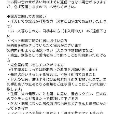
※お問い合わせが多い時はすぐに返信できない場合があります
が、必ず返信しますので、お待ちください。
◆譲渡に関してのお願い
・手渡しでの譲渡が可能な方（必ずご自宅までお届けいたしま
す）
・お一人暮らしの方、同棲中の方（未入籍の方）はご遠慮下さ
い
・ペット飼育可能の住居にお住いの方
契約書を確認させていただく場合がございます
契約内容もよくご確認下さい（大きさや頭数制限など）
・終生、家族として愛情を持って飼うことをお約束いただける
方
・完全室内飼いをしていただける方
（住宅環境によっては脱走防止の準備をお願い致します）
・先住犬がいらっしゃる場合は、不妊手術済であること
・仔犬の場合、生後半年には去勢避妊手術をお願いします。ま
た手術完了の証明となる書類をご提示頂くことにご了承お願い
致します。
・生涯、犬の健康のことを第一に思い、混合ワクチン、狂犬病
のワクチンなど考えた上で接種して下さる方
・ケガ・病気になった際の適切な治療などきちんと病院にかか
って下さる方
・フィラリア予防薬を５月から１１月まで飲ませて下さる方