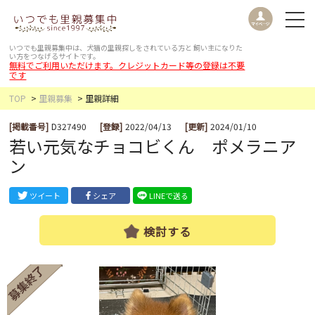
いつでも里親募集中は、犬猫の里親探しをされている方と
飼い主になりた
い方をつなげるサイトです。
無料でご利用いただけます。クレジットカード等の登録は不要
です
TOP
里親募集
里親詳細
[掲載番号]
D327490
[登録]
2022/04/13
[更新]
2024/01/10
若い元気なチョコビくん ポメラニア
ン
ツイート
シェア
LINEで送る
検討する