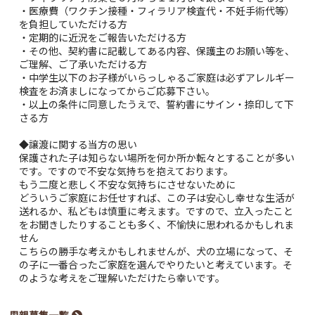
・医療費（ワクチン接種・フィラリア検査代・不妊手術代等）
を負担していただける方
・定期的に近況をご報告いただける方
・その他、契約書に記載してある内容、保護主のお願い等を、
ご理解、ご了承いただける方
・中学生以下のお子様がいらっしゃるご家庭は必ずアレルギー
検査をお済ましになってからご応募下さい。
・以上の条件に同意したうえで、誓約書にサイン・捺印して下
さる方
◆譲渡に関する当方の思い
保護された子は知らない場所を何か所か転々とすることが多い
です。ですので不安な気持ちを抱えております。
もう二度と悲しく不安な気持ちにさせないために
どういうご家庭にお任せすれば、この子は安心し幸せな生活が
送れるか、私どもは慎重に考えます。ですので、立入ったこと
をお聞きしたりすることも多く、不愉快に思われるかもしれま
せん
こちらの勝手な考えかもしれませんが、犬の立場になって、そ
の子に一番合ったご家庭を選んでやりたいと考えています。そ
のような考えをご理解いただけたら幸いです。
里親募集一覧