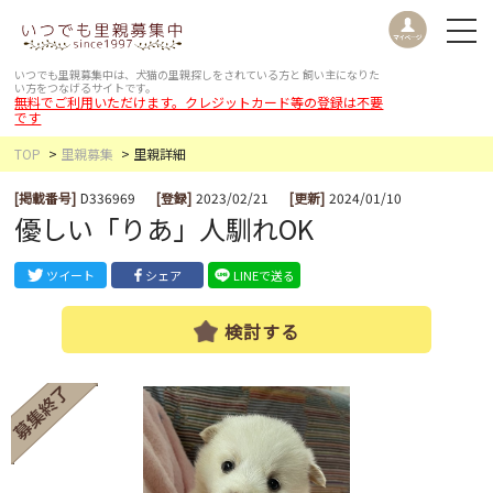
いつでも里親募集中は、犬猫の里親探しをされている方と
飼い主になりた
い方をつなげるサイトです。
無料でご利用いただけます。クレジットカード等の登録は不要
です
TOP
里親募集
里親詳細
[掲載番号]
D336969
[登録]
2023/02/21
[更新]
2024/01/10
優しい「りあ」人馴れOK
ツイート
シェア
LINEで送る
検討する