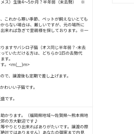
メス）生後4～5か月？半年弱（末去勢） ※
。、これから寒い季節、ペットが飼えないとても
つからない場合は、厳しいですが、元の場所に
。出来れば急ぎで里親様を探しております。※一
りますサバシロ子猫（オス同じ半年弱？-末去
っていただける方は、どちらか1匹の去勢代
します。
。<m(__)m>
すので、譲渡後も定期で差し上げます。
るかわいい子猫です。
旺盛です。
と助かります。（福岡県地域～佐賀県～熊本県地
近郊の方大歓迎です♪
真等やりとり出来ればありがたいです。譲渡の際
（絶対ではありません）あなたの御家まで内見