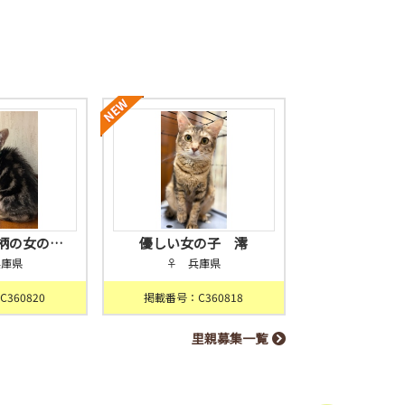
柄の女の…
優しい女の子 澪
兵庫県
♀ 兵庫県
360820
掲載番号：C360818
里親募集一覧