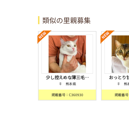
類似の里親募集
少し控えめな薄三毛…
おっとり
♀ 熊本県
♀ 熊
掲載番号：C360930
掲載番号：