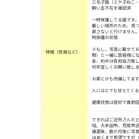
三毛子猫（ミケ子ねこ・
飼い主不在を確認済
一時保護してる猫です
厳しい場所のため、見
戻さないと行けません
時保護の状態
※もし、写真に載せてお
特徴（性格など）
勢）と一緒に里親様にな
金、約半分負担協力致
何卒宜しくお願い致します
お薬とかも完備してま
人にはとても甘えてく
健康状態は良好で食欲
できればご近所さんだ
域。大牟田市、荒尾市
譲渡後、数か月後に写
はあくまで希望ですが