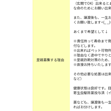
（玄関でOK）出来ると
な命のためにお願い出
また、譲渡後も、一生
くお願い致します<(_ _)
あくまで希望として↓
※責任持って寿命まで
付などします。
※出来ればペット可物
※理由なく途中でやり
里親募集する理由
※里親詐欺対策のため
※直接お持ちいたします
その他必要な処置は出
など）
健康状態は良好です。
寄生虫駆除薬投与済（
薬なども、譲渡後も一
ればお分けします。