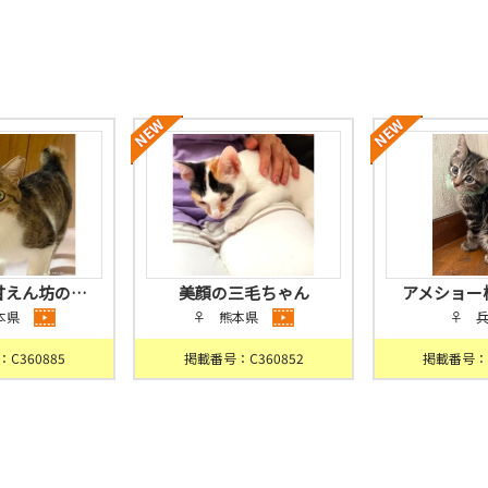
甘えん坊の…
美顔の三毛ちゃん
アメショー
本県
♀ 熊本県
♀ 
C360885
掲載番号：C360852
掲載番号：C