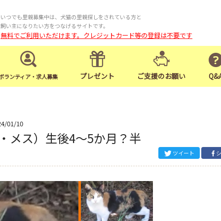
いつでも里親募集中は、犬猫の里親探しをされている方と
飼い主になりたい方をつなげるサイトです。
無料でご利用いただけます。クレジットカード等の登録は不要です
プレゼント
ご支援のお願い
Q&
ボランティア・求人募集
24/01/10
・メス）生後4～5か月？半
ツイート