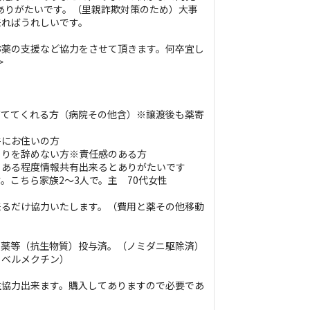
ありがたいです。（里親詐欺対策のため）大事
来ればうれしいです。
お薬の支援など協力をさせて頂きます。何卒宜し
>
育ててくれる方（病院その他含）※譲渡後も薬寄
件にお住いの方
とりを辞めない方※責任感のある方
、ある程度情報共有出来るとありがたいです
。こちら家族2～3人で。主 70代女性
来るだけ協力いたします。（費用と薬その他移動
目薬等（抗生物質）投与済。（ノミダニ駆除済）
イベルメクチン）
生協力出来ます。購入してありますので必要であ