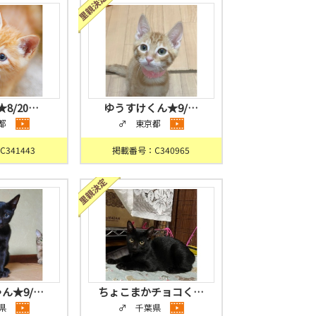
8/20…
ゆうすけくん★9/…
都
♂ 東京都
341443
掲載番号：C340965
ん★9/…
ちょこまかチョコく…
県
♂ 千葉県