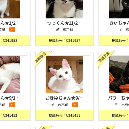
ん★1/2…
つぅくん★11/2…
きぃちゃん
葉県
♂ 東京都
♀ 
C341958
掲載番号：C341957
掲載番号：C
ん★9/1…
おきぬちゃん★9/…
パワーちゃ
京都
♀ 東京都
♀ 東京
C341452
掲載番号：C341451
掲載番号：C