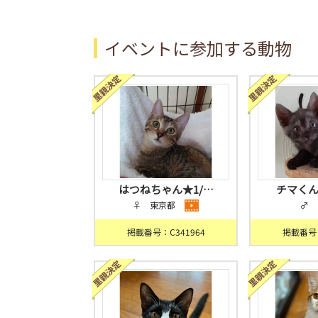
イベントに参加する動物
はつねちゃん★1/…
チマくん
♀ 東京都
♂ 
掲載番号：C341964
掲載番号：