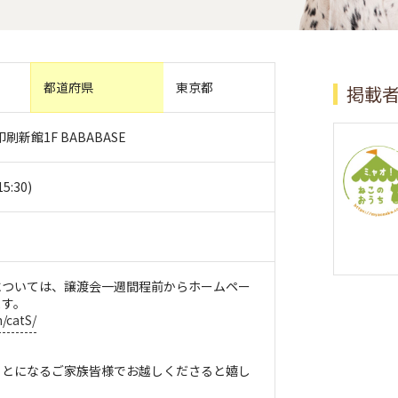
都道府県
東京都
掲載
印刷新館1F BABABASE
5:30)
については、譲渡会一週間程前からホームペー
ます。
/catS/
。
ことになるご家族皆様でお越しくださると嬉し