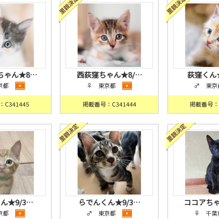
ちゃん★8…
西荻窪ちゃん★8/…
荻窪くん★
京都
♀ 東京都
♂ 東京
C341445
掲載番号：C341444
掲載番号：C
ん★9/3…
らでんくん★9/3…
ココアちゃ
京都
♂ 東京都
♀ 千葉