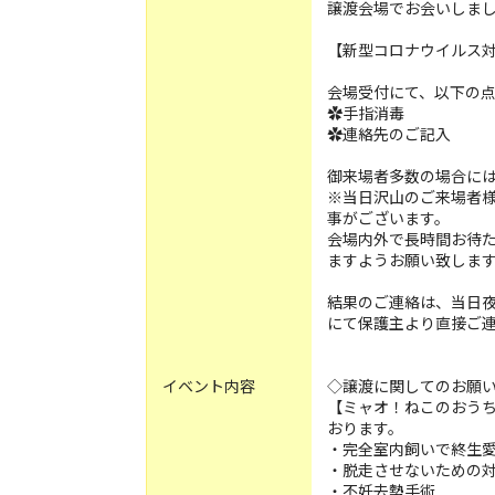
譲渡会場でお会いしま
【新型コロナウイルス
会場受付にて、以下の
✿手指消毒
✿連絡先のご記入
御来場者多数の場合に
※当日沢山のご来場者
事がございます。
会場内外で長時間お待
ますようお願い致しま
結果のご連絡は、当日
にて保護主より直接ご
イベント内容
◇譲渡に関してのお願
【ミャオ！ねこのおう
おります。
・完全室内飼いで終生
・脱走させないための
・不妊去勢手術