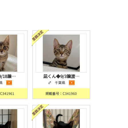
/18譲…
凪くん◆9/3譲渡…
県
♂ 千葉県
341961
掲載番号：C341960