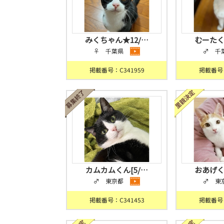
みくちゃん★12/…
むーたく
♀ 千葉県
♂ 千
掲載番号：C341959
掲載番号：
カムカムくん[5/…
おあげく
♂ 東京都
♂ 東
掲載番号：C341453
掲載番号：