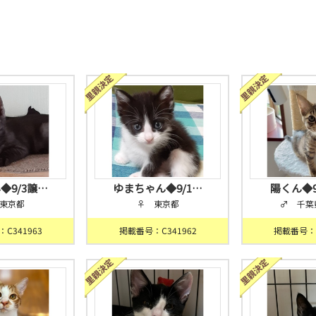
◆9/3譲…
ゆまちゃん◆9/1…
陽くん◆9
東京都
♀ 東京都
♂ 千葉
C341963
掲載番号：C341962
掲載番号：C