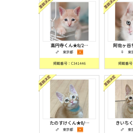
高円寺くん★8/2…
阿佐ヶ谷
♂ 東京都
♀ 東
掲載番号：C341446
掲載番号：
たのすけくん★8/…
きいちく
♂ 東京都
♂ 東