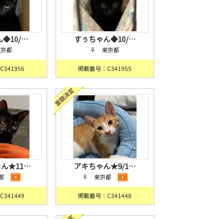
◆10/…
すぅちゃん◆10/…
東京都
♀ 東京都
341956
掲載番号：C341955
ん★11…
アキちゃん★9/1…
都
♀ 東京都
341449
掲載番号：C341448